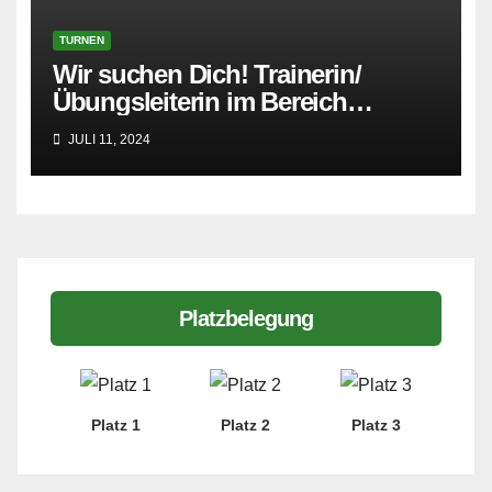
TURNEN
Wir suchen Dich! Trainerin/
Übungsleiterin im Bereich
Geräteturnen
JULI 11, 2024
Platzbelegung
Platz 1
Platz 2
Platz 3