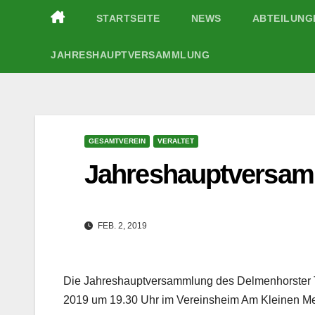
Zum
STARTSEITE
NEWS
ABTEILUN
Inhalt
springen
JAHRESHAUPTVERSAMMLUNG
GESAMTVEREIN
VERALTET
Jahreshauptversam
FEB. 2, 2019
Die Jahreshauptversammlung des Delmenhorster
2019 um 19.30 Uhr im Vereinsheim Am Kleinen Mee