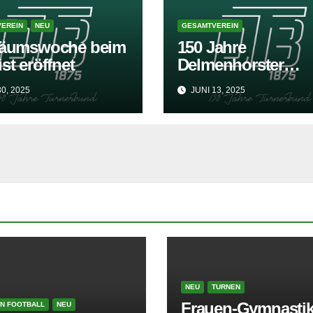
EREIN
NEU
GESAMTVEREIN
läumswoche beim
150 Jahre
st eröffnet
Delmenhorster
Turnerbund
0, 2025
JUNI 13, 2025
NEU
TURNEN
Frauen-Gymnastik
N FOOTBALL
NEU