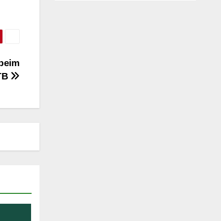
 beim
TB