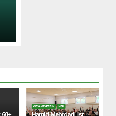
GESAMTVEREIN
NEU
 60+
Hamid Mehrdadi ist