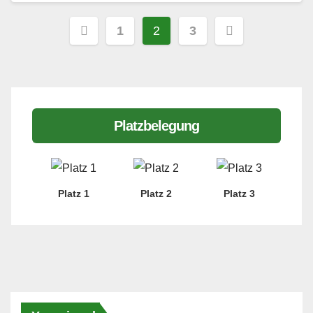
Seitennummerierung
1
2
3
der
Beiträge
Platzbelegung
Platz 1
Platz 2
Platz 3