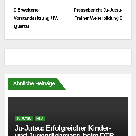
Beitragsnavigation
Erweiterte
Pressebericht Ju-Jutsu-
Vorstandssitzung / IV.
Trainer Weiterbildung
Quartal
Ähnliche Beiträge
JU-JUTSU
NEU
Ju-Jutsu: Erfolgreicher Kinder-
und Jugendlehrgang beim DTB