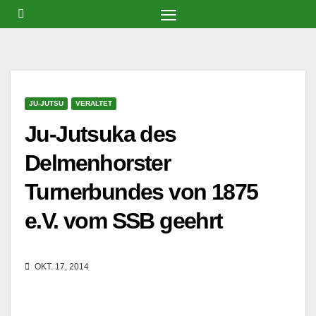
Zum
Inhalt
springen
JU-JUTSU
VERALTET
Ju-Jutsuka des
Delmenhorster
Turnerbundes von 1875
e.V. vom SSB geehrt
OKT. 17, 2014