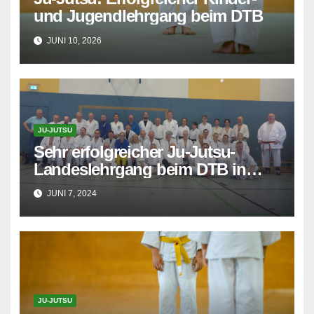
und Jugendlehrgang beim DTB
JUNI 10, 2026
JU-JUTSU
Sehr erfolgreicher Ju-Jutsu-
Landeslehrgang beim DTB in
Delmenhorst
JUNI 7, 2024
JU-JUTSU