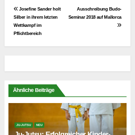
Beitragsnavigation
Josefine Sander holt
Ausschreibung Budo-
Silber in ihrem letzten
Seminar 2018 auf Mallorca
Wettkampf im
Pflichtbereich
Ähnliche Beiträge
JU-JUTSU
NEU
Ju-Jutsu: Erfolgreicher Kinder-