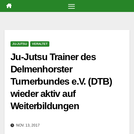
Zum
Inhalt
springen
JU-JUTSU
VERALTET
Ju-Jutsu Trainer des
Delmenhorster
Turnerbundes e.V. (DTB)
wieder aktiv auf
Weiterbildungen
NOV. 13, 2017