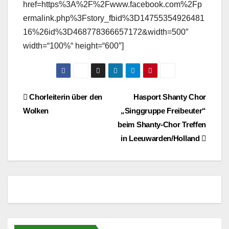
href=https%3A%2F%2Fwww.facebook.com%2Fp
ermalink.php%3Fstory_fbid%3D14755354926481
16%26id%3D468778366657172&width=500″
width=“100%“ height=“600″]
Beitragsnavigation
Chorleiterin über den
Hasport Shanty Chor
Wolken
„Singgruppe Freibeuter“
beim Shanty-Chor Treffen
in Leeuwarden/Holland