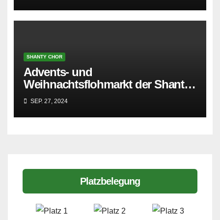
SHANTY CHOR
Advents- und
Weihnachtsflohmarkt der Shanty
Singers
SEP. 27, 2024
Platzbelegung