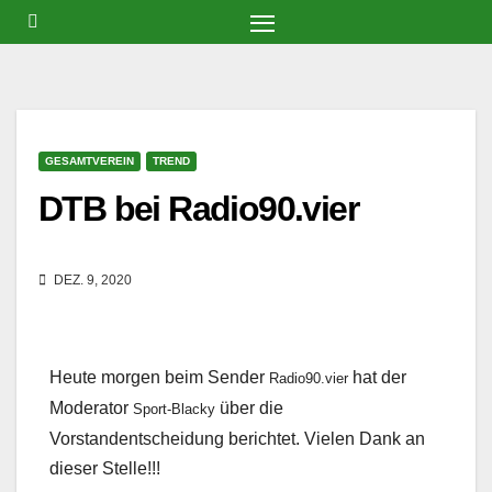
Zum
Inhalt
springen
GESAMTVEREIN
TREND
DTB bei Radio90.vier
DEZ. 9, 2020
Heute morgen beim Sender
hat der
Radio90.vier
Moderator
über die
Sport-Blacky
Vorstandentscheidung berichtet. Vielen Dank an
dieser Stelle!!!