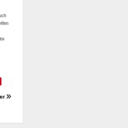
auch
elfen
 zu
ier