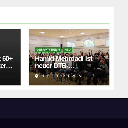
GESAMTVEREIN
NEU
 60+
Hamid Mehrdadi ist
er
neuer DTB-
Vorsitzender
21. SEPTEMBER 2025