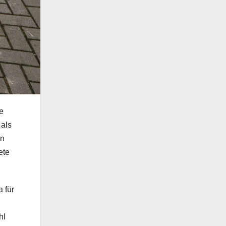
e
 als
en
ete
a für
hl