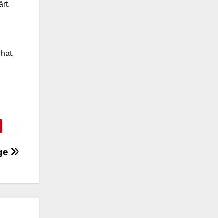
rt.
hat.
age