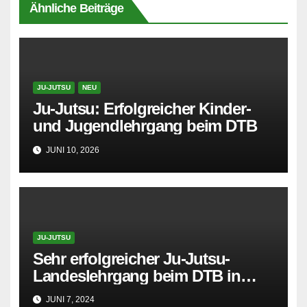
Ähnliche Beiträge
JU-JUTSU
NEU
Ju-Jutsu: Erfolgreicher Kinder-
und Jugendlehrgang beim DTB
JUNI 10, 2026
JU-JUTSU
Sehr erfolgreicher Ju-Jutsu-
Landeslehrgang beim DTB in
Delmenhorst
JUNI 7, 2024