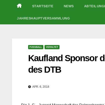
Zum
STARTSEITE
NEWS
ABTEILUN
Inhalt
springen
JAHRESHAUPTVERSAMMLUNG
FUSSBALL
VERALTET
Kaufland Sponsor d
des DTB
APR. 6, 2018