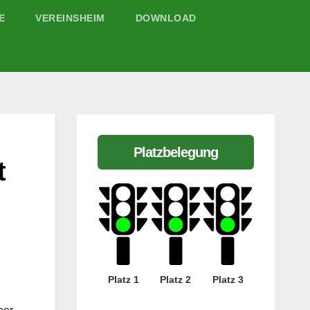
E
VEREINSHEIM
DOWNLOAD
Platzbelegung
t
Platz 1
Platz 2
Platz 3