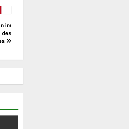
en im
e des
ses