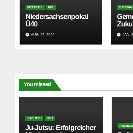
FUSSBALL
NEU
FUSSBAL
Niedersachsenpokal
Geme
Ü40
Zuku
AUG. 26, 2025
JAN. 2
You missed
JU-JUTSU
NEU
Ju-Jutsu: Erfolgreicher
AMERICA