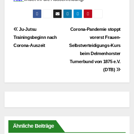
Beitragsnavigation
Ju-Jutsu
Corona-Pandemie stoppt
Trainingsbeginn nach
vorerst Frauen-
Corona-Auszeit
Selbstverteidigungs-Kurs
beim Delmenhorster
Turnerbund von 1875 e.V.
(DTB)
Ähnliche Beiträge