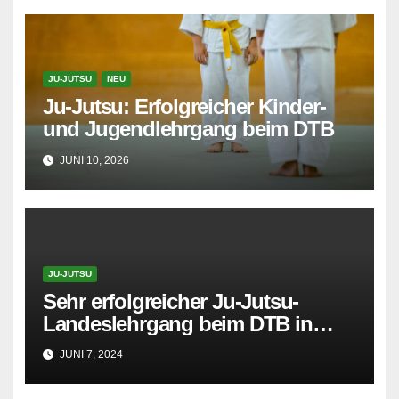
JU-JUTSU
NEU
Ju-Jutsu: Erfolgreicher Kinder-
und Jugendlehrgang beim DTB
JUNI 10, 2026
JU-JUTSU
Sehr erfolgreicher Ju-Jutsu-
Landeslehrgang beim DTB in
Delmenhorst
JUNI 7, 2024