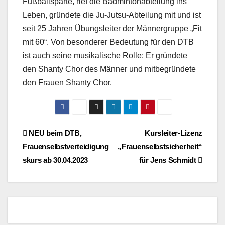
Fußballsparte, rief die Badmintonabteilung ins
Leben, gründete die Ju-Jutsu-Abteilung mit und ist
seit 25 Jahren Übungsleiter der Männergruppe „Fit
mit 60“. Von besonderer Bedeutung für den DTB
ist auch seine musikalische Rolle: Er gründete
den Shanty Chor des Männer und mitbegründete
den Frauen Shanty Chor.
Beitragsnavigation
NEU beim DTB,
Kursleiter-Lizenz
Frauenselbstverteidigung
„Frauenselbstsicherheit“
skurs ab 30.04.2023
für Jens Schmidt